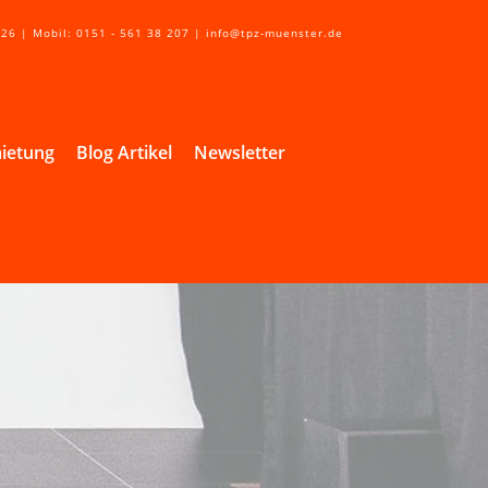
 26 | Mobil: 0151 - 561 38 207 | info@tpz-muenster.de
ietung
Blog Artikel
Newsletter