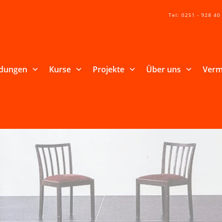
Tel: 0251 - 928 40
ldungen
Kurse
Projekte
Über uns
Verm