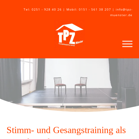
Tel: 0251 - 928 40 26 | Mobil: 0151 - 561 38 207 | info@tpz-
muenster.de
Stimm- und Gesangstraining als