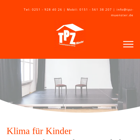
Tel: 0251 - 928 40 26 | Mobil: 0151 - 561 38 207 | info@tpz-
muenster.de
Klima für Kinder