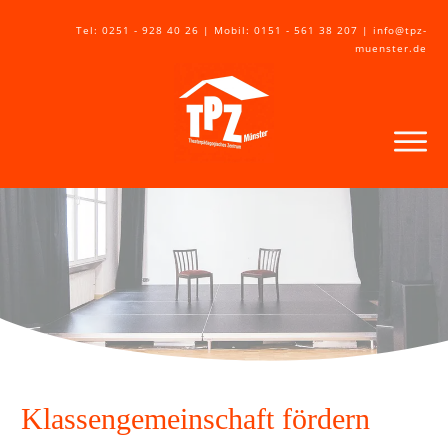
Tel: 0251 - 928 40 26 | Mobil: 0151 - 561 38 207 | info@tpz-
muenster.de
Klassengemeinschaft fördern