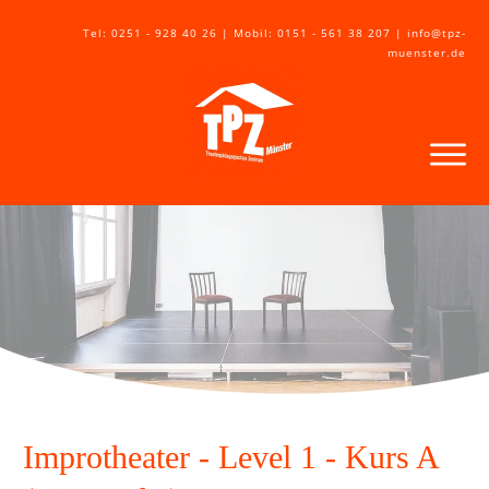
Tel: 0251 - 928 40 26 | Mobil: 0151 - 561 38 207 | info@tpz-
muenster.de
Improtheater - Level 1 - Kurs A