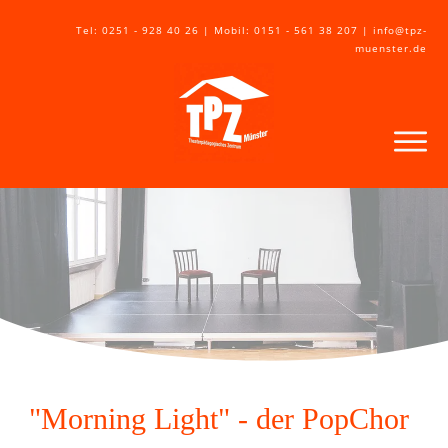
Tel: 0251 - 928 40 26 | Mobil: 0151 - 561 38 207 | info@tpz-
muenster.de
"Morning Light" - der PopChor