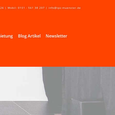
 26 | Mobil: 0151 - 561 38 207 | info@tpz-muenster.de
ietung
Blog Artikel
Newsletter