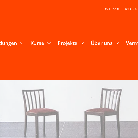
Tel: 0251 - 928 40
ldungen
Kurse
Projekte
Über uns
Verm