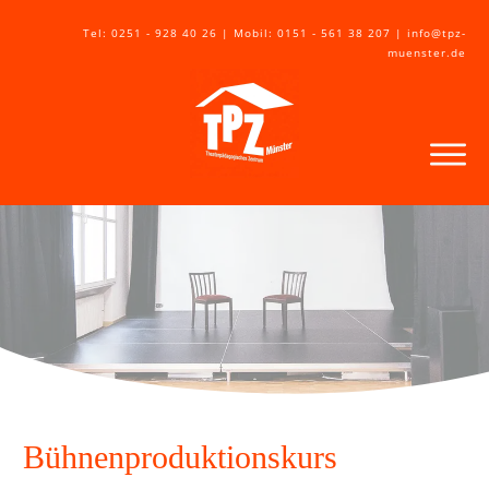
Tel: 0251 - 928 40 26 | Mobil: 0151 - 561 38 207 | info@tpz-
muenster.de
Bühnenproduktionskurs