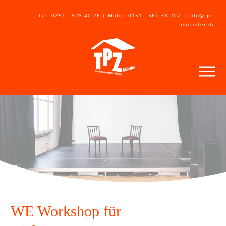
Tel: 0251 - 928 40 26 | Mobil: 0151 - 561 38 207 | info@tpz-
muenster.de
WE Workshop für