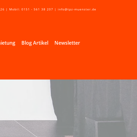
 26 | Mobil: 0151 - 561 38 207 | info@tpz-muenster.de
ietung
Blog Artikel
Newsletter