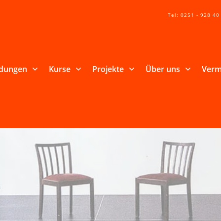
Tel: 0251 - 928 40
ldungen
Kurse
Projekte
Über uns
Verm