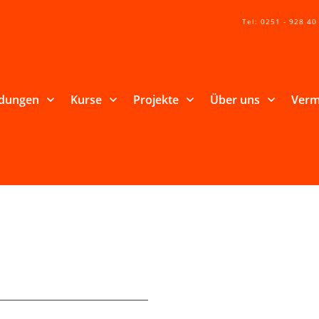
Tel: 0251 - 928 40
ldungen
Kurse
Projekte
Über uns
Verm